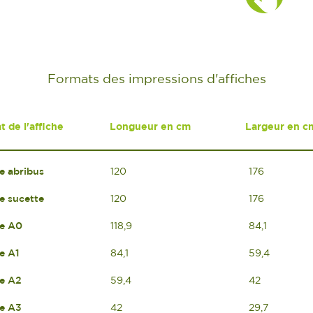
Formats des impressions d'affiches
 de l'affiche
Longueur en cm
Largeur en c
e abribus
120
176
e sucette
120
176
he A0
118,9
84,1
e A1
84,1
59,4
he A2
59,4
42
he A3
42
29,7