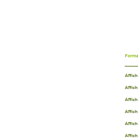
Format
Affich
Affich
Affic
Affich
Affic
Affic