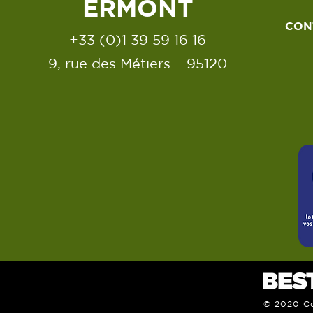
ERMONT
CON
+33 (0)1 39 59 16 16
9, rue des Métiers – 95120
© 2020 Co