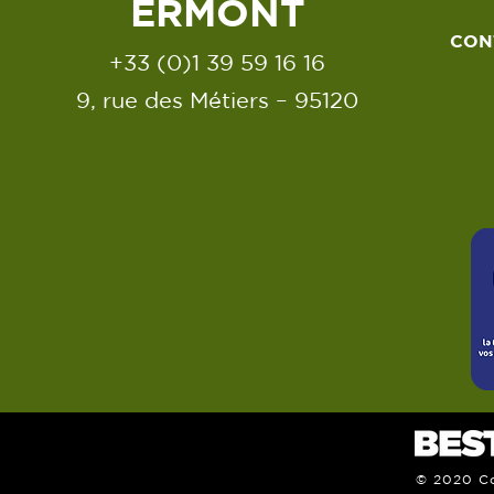
ERMONT
CON
+33 (0)1 39 59 16 16
9, rue des Métiers – 95120
© 2020 Co