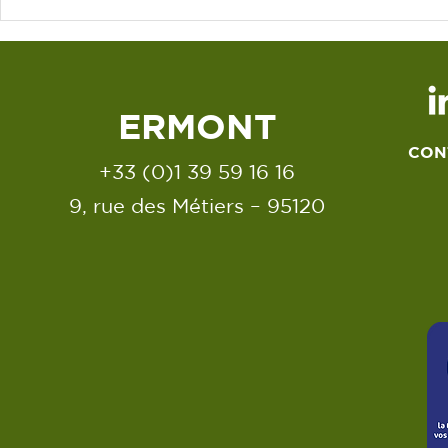
NOUS NOUS SOMMES
ENGAGÉS POUR OBTENIR
LE LABEL IMPRIM' VERT
ERMONT
CON
+33 (0)1 39 59 16 16
9, rue des Métiers – 95120